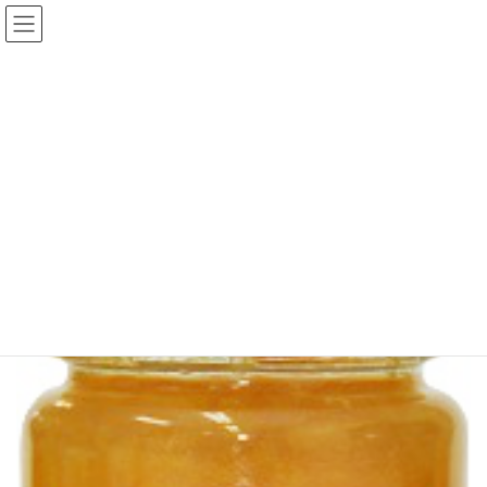
コ
ナ
ン
ビ
テ
ゲ
ン
ー
ツ
シ
へ
ョ
ショップ
ス
ン
キ
に
ッ
移
プ
動
ホームページ
ショップ
jam
オレンジ