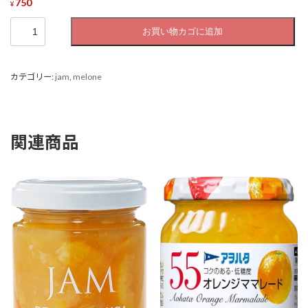
750
¥
オ
お買い物カゴに追加
レ
ン
ジ
カテゴリー:
jam
,
melone
個
関連商品